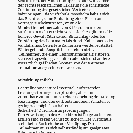
Schriftform. Bei Minderjährigen ist zur Wirksamkeit
der rechtsgeschäftlichen Erklärung die schriftliche
Zustimmung des gesetzlichen Vertreters
beizubringen. Die Surfschule Maasholm behält sich
das Recht vor, ohne Einhaltung einer Frist vom
Vertrage zurückzutreten, wenn die
Mindestteilnehmerzahl von 4 Personen in den
Surfkursen nicht erreicht wird. Gleiches gilt im Falle
höherer Gewalt (Starkwind, Blitzschlag) oder bei
Zerstörung des Lehrmaterials durch Kollisionen oder
Vandalismus. Geleistete Zahlungen werden erstattet.
Weitergehende Ansprüche bestehen nicht.
Teilnehmer, die einen Lehrgang nachhaltig stören,
sich vertragswidrig verhalten oder sich und andere
vorsätzlich gefährden, können von der weiteren
Teilnahme ausgeschlossen werden.
Mitwirkungspflicht
Der Teilnehmer ist bei eventuell auftretenden
Leistungsstörungen verpflichtet, alles ihm
Zumutbare zu tun, um zu einer Behebung der Störung
beizutragen und den evtl. entstandenen Schaden so
gering wie möglich zu halten.
Sicherheit/ Durchführungsbedingungen
Den Anweisungen des Ausbilders ist Folge zu leisten.
Brillen sind gegen Verlust zu sichern. Die Surfschule
stellt keine Surfschuhe zur Verfügung. Der
Teilnehmer muss sich selbstständig um geeignetes
Schuhwerk kümmern.