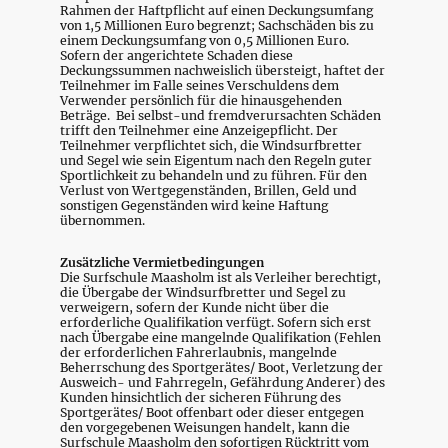
Rahmen der Haftpflicht auf einen Deckungsumfang
von 1,5 Millionen Euro begrenzt; Sachschäden bis zu
einem Deckungsumfang von 0,5 Millionen Euro.
Sofern der angerichtete Schaden diese
Deckungssummen nachweislich übersteigt, haftet der
Teilnehmer im Falle seines Verschuldens dem
Verwender persönlich für die hinausgehenden
Beträge. Bei selbst-und fremdverursachten Schäden
trifft den Teilnehmer eine Anzeigepflicht. Der
Teilnehmer verpflichtet sich, die Windsurfbretter
und Segel wie sein Eigentum nach den Regeln guter
Sportlichkeit zu behandeln und zu führen. Für den
Verlust von Wertgegenständen, Brillen, Geld und
sonstigen Gegenständen wird keine Haftung
übernommen.
Zusätzliche Vermietbedingungen
Die Surfschule Maasholm ist als Verleiher berechtigt,
die Übergabe der Windsurfbretter und Segel zu
verweigern, sofern der Kunde nicht über die
erforderliche Qualifikation verfügt. Sofern sich erst
nach Übergabe eine mangelnde Qualifikation (Fehlen
der erforderlichen Fahrerlaubnis, mangelnde
Beherrschung des Sportgerätes/ Boot, Verletzung der
Ausweich- und Fahrregeln, Gefährdung Anderer) des
Kunden hinsichtlich der sicheren Führung des
Sportgerätes/ Boot offenbart oder dieser entgegen
den vorgegebenen Weisungen handelt, kann die
Surfschule Maasholm den sofortigen Rücktritt vom